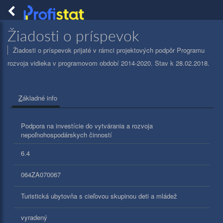
Togg
navig
PROFISTAT
Žiadosti o príspevok
Žiadosti o príspevok prijaté v rámci projektových podpôr Programu
rozvoja vidieka v programovom období 2014-2020. Stav k 28.02.2018.
Z
ákladné info
Podpora na investície do vytvárania a rozvoja
nepoľnohospodárskych činností
6.4
064ZA070067
Turistická ubytovňa s cieľovou skupinou deti a mládež
vyradený