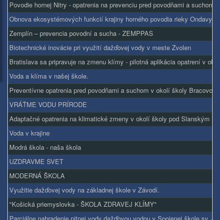
Povodie hornej Nitry - opatrenia na prevenciu pred povodňami a suchom
Obnova ekosystémových funkcií krajiny horného povodia rieky Ondavy - 
Zemplín – prevencia povodní a sucha - ZEMPPAS
Biotechnické inovácie pri využití dažďovej vody v meste Zvolen
Bratislava sa pripravuje na zmenu klímy - pilotná aplikácia opatrení v ob
Voda a klíma v našej škole.
Preventívne opatrenia pred povodňami a suchom v okolí školy Bracovce
VRÁŤME VODU PRÍRODE
Adaptačné opatrenia na klimatické zmeny v okolí školy pod Slanským h
Voda v krajine
Modrá škola - naša škola
UZDRAVME SVET
MODERNÁ ŠKOLA
Využitie dažďovej vody na základnej škole v Závodí.
"Košická priemyslovka - ŠKOLA ZDRAVEJ KLÍMY"
Parciálne nahradenie pitnej vody dažďovou vodou v Spojenej škole sv. J