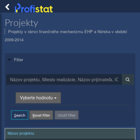
Togg
navig
PROFISTAT
Projekty
Projekty v rámci finančného mechanizmu EHP a Nórska v období
2009-2014
Filter
Vyberte hodnotu
S
earch
R
eset filter
Uložiť filter
Názov projektu