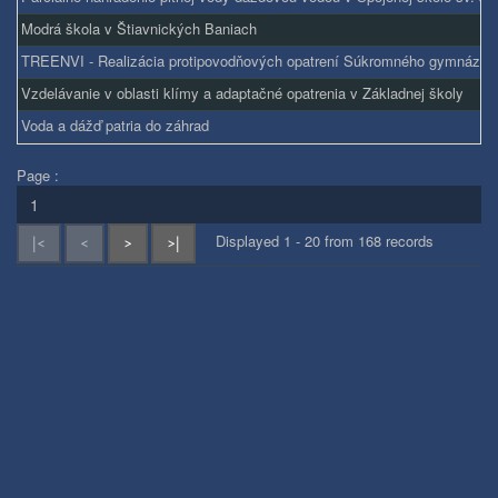
Modrá škola v Štiavnických Baniach
TREENVI - Realizácia protipovodňových opatrení Súkromného gymnázia
Vzdelávanie v oblasti klímy a adaptačné opatrenia v Základnej školy
Voda a dážď patria do záhrad
Page :
Displayed 1 - 20 from 168 records
|<
<
>
>|