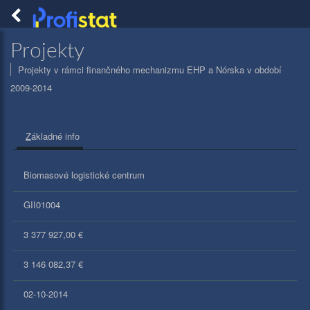
Togg
navig
PROFISTAT
Projekty
Projekty v rámci finančného mechanizmu EHP a Nórska v období
2009-2014
Z
ákladné info
Biomasové logistické centrum
GII01004
3 377 927,00 €
3 146 082,37 €
02-10-2014