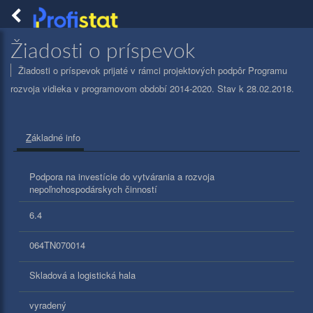
Togg
navig
PROFISTAT
Žiadosti o príspevok
Žiadosti o príspevok prijaté v rámci projektových podpôr Programu
rozvoja vidieka v programovom období 2014-2020. Stav k 28.02.2018.
Z
ákladné info
Podpora na investície do vytvárania a rozvoja
nepoľnohospodárskych činností
6.4
064TN070014
Skladová a logistická hala
vyradený