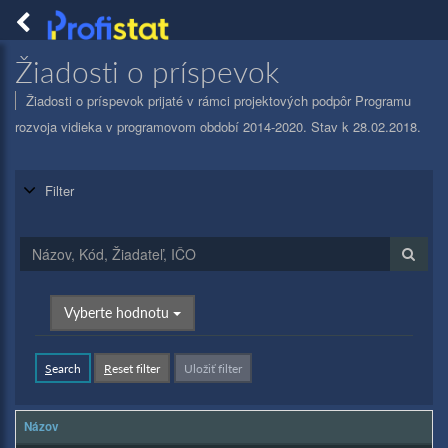
Togg
navig
PROFISTAT
Žiadosti o príspevok
Žiadosti o príspevok prijaté v rámci projektových podpôr Programu
rozvoja vidieka v programovom období 2014-2020. Stav k 28.02.2018.
Filter
Vyberte hodnotu
S
earch
R
eset filter
Uložiť filter
Názov