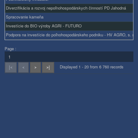
Diverzifikácia a rozvoj nepoľnohospodárskych činností PD Jahodná
Spracovanie kameňa
Investície do BIO výroby AGRI - FUTURO
Podpora na investície do poľnohospodárskeho podniku - HV AGRO, s. r. o
Page :
Displayed 1 - 20 from 6 760 records
|<
<
>
>|