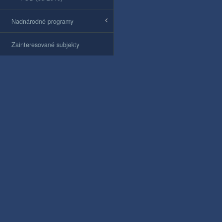
Nadnárodné programy
Zainteresované subjekty