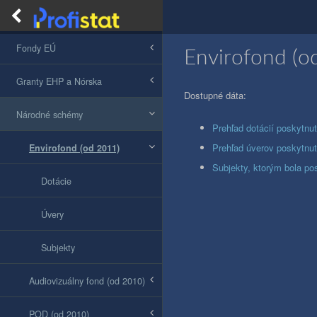
PROFISTAT
Fondy EÚ
Envirofond (o
Granty EHP a Nórska
Dostupné dáta:
Národné schémy
Prehľad dotácií poskytnu
Prehľad úverov poskytnu
Envirofond (od 2011)
Subjekty, ktorým bola po
Dotácie
Úvery
Subjekty
Audiovizuálny fond (od 2010)
POD (od 2010)