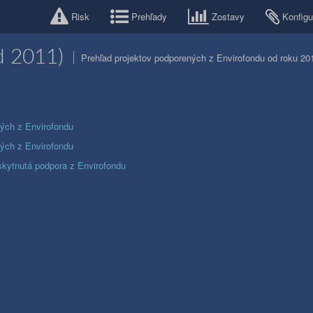
Risk
Prehľady
Zostavy
Konfigu
d 2011)
Prehľad projektov podporených z Envirofondu od roku 201
tých z Envirofondu
tých z Envirofondu
skytnutá podpora z Envirofondu