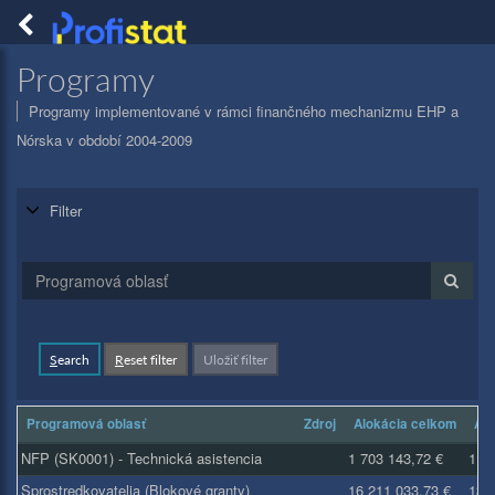
Togg
navig
PROFISTAT
Programy
Programy implementované v rámci finančného mechanizmu EHP a
Nórska v období 2004-2009
Filter
S
earch
R
eset filter
Uložiť filter
Programová oblasť
Zdroj
Alokácia celkom
Alo
NFP (SK0001) - Technická asistencia
1 703 143,72 €
1 4
Sprostredkovatelia (Blokové granty)
16 211 033,73 €
13 